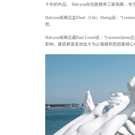
十年的作品。
Halcyon
在伦敦拥有三家画廊，专
Halcyon
画廊总监
Ehud
（
Udi
）
Sheleg
说：“
Lorenz
想。
Halcyon
画廊总裁
Paul Green
说：“
LorenzoQuinn
总
影响。
建筑桥梁是他迄今为止规模和思想最雄心