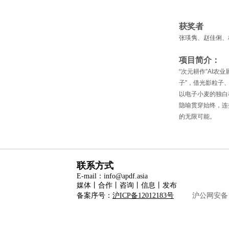
获奖者
张瑛隽、赵佳俐、
项目简介：
“次元耕作”AI农
子”，借光影粒子
以电子小麦的独白
隐喻贯穿始终，连
的无限可能。